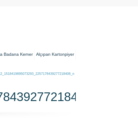
a Badana Kemer
Alçıpan Kartonpiyer
22_1518419895073293_2257178439277218408_n
78439277218408_n