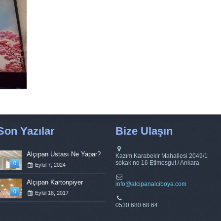
Son Yazılar
Bize Ulaşın
Alçıpan Ustası Ne Yapar?
Kazım Karabekir Mahallesi 2049/1
sokak no 16 Etimesgut / Ankara
0
Eylül 7, 2024
Alçıpan Kartonpiyer
info@alcipanalciboya.com
0
Eylül 18, 2017
0530 680 68 64