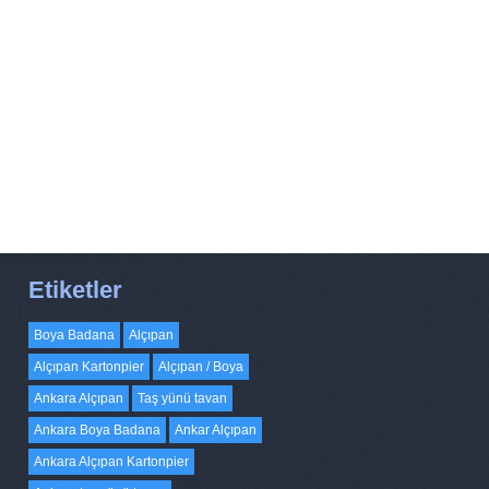
Etiketler
Boya Badana
Alçıpan
Alçıpan Kartonpier
Alçıpan / Boya
Ankara Alçıpan
Taş yünü tavan
Ankara Boya Badana
Ankar Alçıpan
Ankara Alçıpan Kartonpier