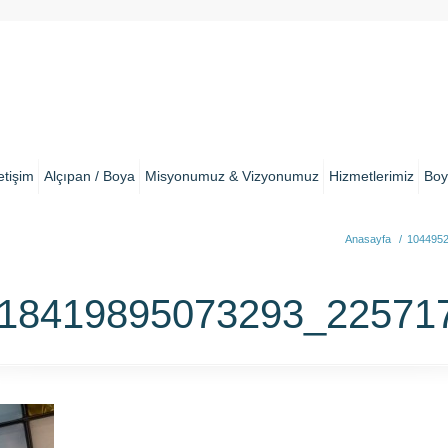
letişim
Alçıpan / Boya
Misyonumuz & Vizyonumuz
Hizmetlerimiz
Boy
Anasayfa
/
104495
18419895073293_22571