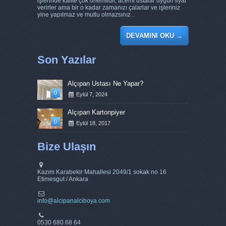
işlerinde kalite çok önemlidir, acemi ustalar uygun fiyat
verirler ama bir o kadar zamanızı çalarlar ve işleriniz
yine yapılmaz ve mutlu olmazsınız .
DEVAMINI OKU
→
Son Yazılar
Alçıpan Ustası Ne Yapar?
0
Eylül 7, 2024
Alçıpan Kartonpiyer
0
Eylül 18, 2017
Bize Ulaşın
Kazım Karabekir Mahallesi 2049/1 sokak no 16
Etimesgut / Ankara
info@alcipanalciboya.com
0530 680 68 64