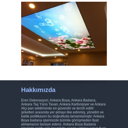
Hakkımızda
Eren Dekorasyon; Ankara Boya, Ankara Badana,
Ankara Taş Yünü Tavan, Ankara Kartonpiyer ve Ankara
Alçı pan sektöründe en güvenilir ve tercih edilir
şirketleri arasında yer almayı ilke edinmiş, yönetim ve
kalite politikasını bu doğrultuda tamamlamıştır. Ankara
Boya badana işlerinizde bizimle görüşmeden fiyat
almamanızı tavsiye ederiz. Ankara Boya Badana