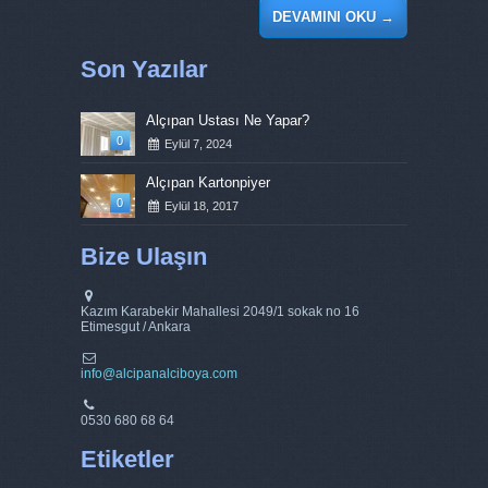
DEVAMINI OKU
→
Son Yazılar
Alçıpan Ustası Ne Yapar?
0
Eylül 7, 2024
Alçıpan Kartonpiyer
0
Eylül 18, 2017
Bize Ulaşın
Kazım Karabekir Mahallesi 2049/1 sokak no 16
Etimesgut / Ankara
info@alcipanalciboya.com
0530 680 68 64
Etiketler