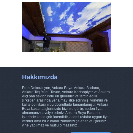
Hakkımızda
Eren Dekorasyon; Ankara Boya, Ankara Badana,
Ankara Taş Yünü Tavan, Ankara Kartonpiyer ve Ankara
Alçı pan sektöründe en güvenilir ve tercih edilir
şirketleri arasında yer almayı ilke edinmiş, yönetim ve
kalite politikasını bu doğrultuda tamamlamıştır. Ankara
Boya badana işlerinizde bizimle görüşmeden fiyat
almamanızı tavsiye ederiz. Ankara Boya Badana
işlerinde kalite çok önemlidir, acemi ustalar uygun fiyat
verirler ama bir o kadar zamanızı çalarlar ve işleriniz
yine yapılmaz ve mutlu olmazsınız .