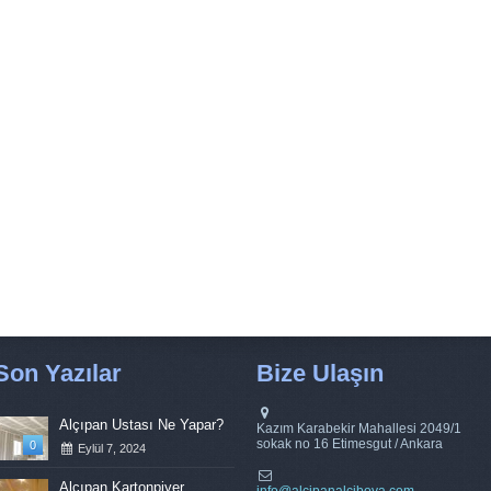
Son Yazılar
Bize Ulaşın
Alçıpan Ustası Ne Yapar?
Kazım Karabekir Mahallesi 2049/1
sokak no 16 Etimesgut / Ankara
0
Eylül 7, 2024
Alçıpan Kartonpiyer