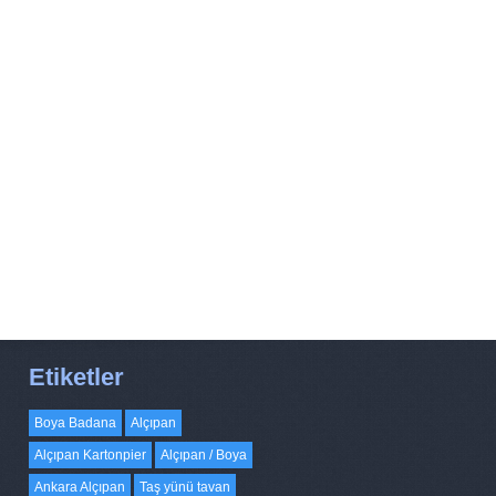
Etiketler
Boya Badana
Alçıpan
Alçıpan Kartonpier
Alçıpan / Boya
Ankara Alçıpan
Taş yünü tavan