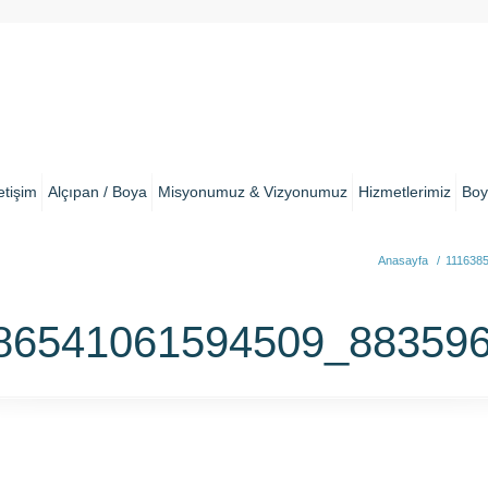
letişim
Alçıpan / Boya
Misyonumuz & Vizyonumuz
Hizmetlerimiz
Boy
Anasayfa
/
111638
86541061594509_88359