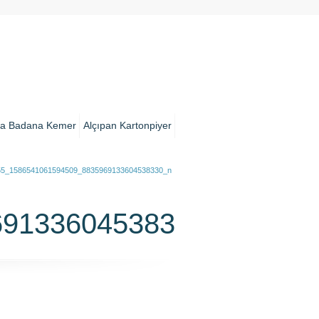
a Badana Kemer
Alçıpan Kartonpiyer
55_1586541061594509_8835969133604538330_n
69133604538330_n