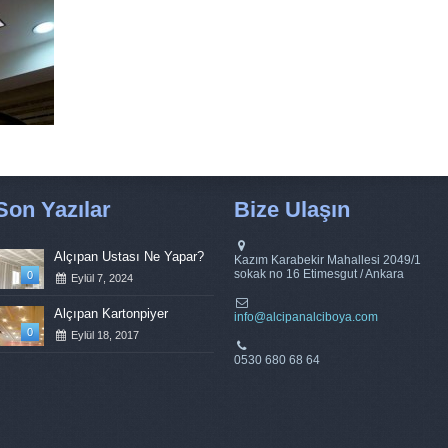
Son Yazılar
Bize Ulaşın
Alçıpan Ustası Ne Yapar?
Kazım Karabekir Mahallesi 2049/1
sokak no 16 Etimesgut / Ankara
0
Eylül 7, 2024
Alçıpan Kartonpiyer
info@alcipanalciboya.com
0
Eylül 18, 2017
0530 680 68 64