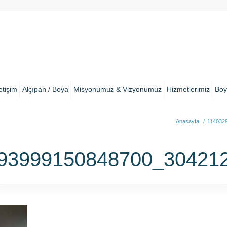
letişim
Alçıpan / Boya
Misyonumuz & Vizyonumuz
Hizmetlerimiz
Boy
Anasayfa
/
114032
93999150848700_30421