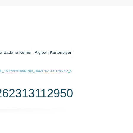
a Badana Kemer
Alçıpan Kartonpiyer
90_1593999150848700_3042126231311295092_n
26231311295092_n