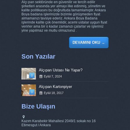
Alçı pan sektöründe en güvenilir ve tercih edilir
şirketleri arasında yer almayı ilke edinmiş, yönetim ve
kalite politikasını bu doğrultuda tamamlamıştır. Ankara
Boya badana işlerinizde bizimle görüşmeden fiyat
almamanızı tavsiye ederiz. Ankara Boya Badana
işlerinde kalite çok önemlidir, acemi ustalar uygun fiyat
verirler ama bir o kadar zamanızı çalarlar ve işleriniz
yine yapılmaz ve mutlu olmazsınız .
DEVAMINI OKU
→
Son Yazılar
Alçıpan Ustası Ne Yapar?
0
Eylül 7, 2024
Alçıpan Kartonpiyer
0
Eylül 18, 2017
Bize Ulaşın
Kazım Karabekir Mahallesi 2049/1 sokak no 16
Etimesgut / Ankara