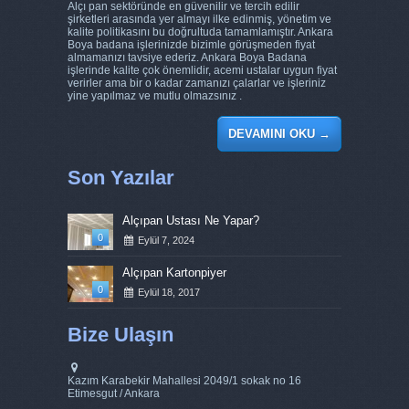
Alçı pan sektöründe en güvenilir ve tercih edilir
şirketleri arasında yer almayı ilke edinmiş, yönetim ve
kalite politikasını bu doğrultuda tamamlamıştır. Ankara
Boya badana işlerinizde bizimle görüşmeden fiyat
almamanızı tavsiye ederiz. Ankara Boya Badana
işlerinde kalite çok önemlidir, acemi ustalar uygun fiyat
verirler ama bir o kadar zamanızı çalarlar ve işleriniz
yine yapılmaz ve mutlu olmazsınız .
DEVAMINI OKU
→
Son Yazılar
Alçıpan Ustası Ne Yapar?
0
Eylül 7, 2024
Alçıpan Kartonpiyer
0
Eylül 18, 2017
Bize Ulaşın
Kazım Karabekir Mahallesi 2049/1 sokak no 16
Etimesgut / Ankara