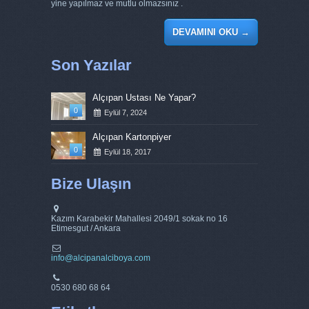
yine yapılmaz ve mutlu olmazsınız .
DEVAMINI OKU
→
Son Yazılar
Alçıpan Ustası Ne Yapar?
0
Eylül 7, 2024
Alçıpan Kartonpiyer
0
Eylül 18, 2017
Bize Ulaşın
Kazım Karabekir Mahallesi 2049/1 sokak no 16
Etimesgut / Ankara
info@alcipanalciboya.com
0530 680 68 64