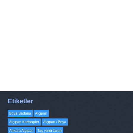
Etiketler
Boya Badana
Alçıpan
Alçıpan Kartonpier
Alçıpan / Boya
Ankara Alçıpan
Taş yünü tavan