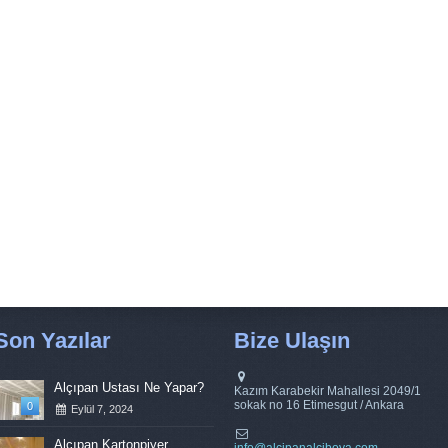
Son Yazılar
Bize Ulaşın
Alçıpan Ustası Ne Yapar?
Kazım Karabekir Mahallesi 2049/1
sokak no 16 Etimesgut / Ankara
0
Eylül 7, 2024
Alçıpan Kartonpiyer