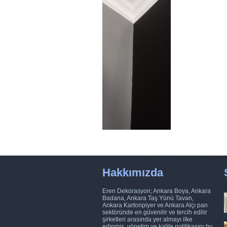
Hakkımızda
Eren Dekorasyon; Ankara Boya, Ankara
Badana, Ankara Taş Yünü Tavan,
Ankara Kartonpiyer ve Ankara Alçı pan
sektöründe en güvenilir ve tercih edilir
şirketleri arasında yer almayı ilke
edinmiş, yönetim ve kalite politikasını bu