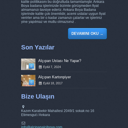
kalite politikasını bu doğrultuda tamamlamıştır. Ankara
Boya badana işlerinizde bizimle görüşmeden fiyat
almamanızı tavsiye ederiz. Ankara Boya Badana
işlerinde kalite çok önemlidir, acemi ustalar uygun fiyat
verirler ama bir o kadar zamanızı çalarlar ve işleriniz
yine yapılmaz ve mutlu olmazsınız .
DEVAMINI OKU
→
Son Yazılar
Alçıpan Ustası Ne Yapar?
0
Eylül 7, 2024
Alçıpan Kartonpiyer
0
Eylül 18, 2017
Bize Ulaşın
Kazım Karabekir Mahallesi 2049/1 sokak no 16
Etimesgut / Ankara
info@alcipanalciboya.com