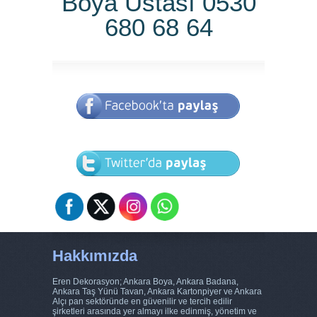
Boya Ustası 0530
680 68 64
Hakkımızda
Eren Dekorasyon; Ankara Boya, Ankara Badana,
Ankara Taş Yünü Tavan, Ankara Kartonpiyer ve Ankara
Alçı pan sektöründe en güvenilir ve tercih edilir
şirketleri arasında yer almayı ilke edinmiş, yönetim ve