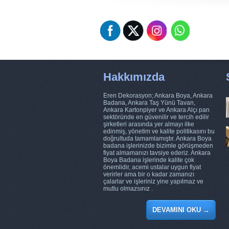
Hakkımızda
Eren Dekorasyon; Ankara Boya, Ankara
Badana, Ankara Taş Yünü Tavan,
Ankara Kartonpiyer ve Ankara Alçı pan
sektöründe en güvenilir ve tercih edilir
şirketleri arasında yer almayı ilke
edinmiş, yönetim ve kalite politikasını bu
doğrultuda tamamlamıştır. Ankara Boya
badana işlerinizde bizimle görüşmeden
fiyat almamanızı tavsiye ederiz. Ankara
Boya Badana işlerinde kalite çok
önemlidir, acemi ustalar uygun fiyat
verirler ama bir o kadar zamanızı
çalarlar ve işleriniz yine yapılmaz ve
mutlu olmazsınız .
DEVAMINI OKU
→