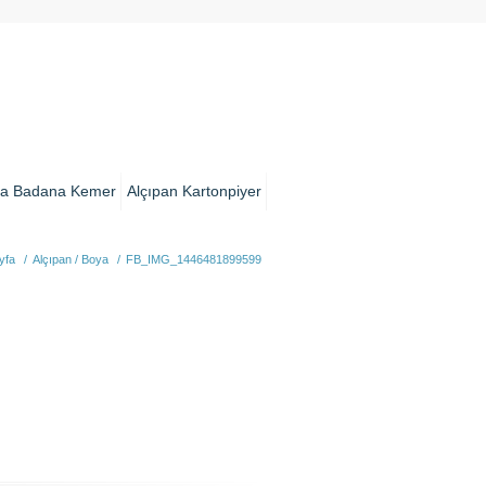
a Badana Kemer
Alçıpan Kartonpiyer
yfa
/
Alçıpan / Boya
/
FB_IMG_1446481899599