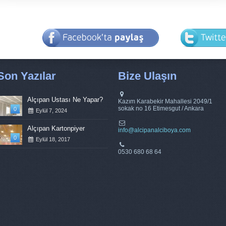
Son Yazılar
Bize Ulaşın
Alçıpan Ustası Ne Yapar?
Kazım Karabekir Mahallesi 2049/1
sokak no 16 Etimesgut / Ankara
0
Eylül 7, 2024
Alçıpan Kartonpiyer
info@alcipanalciboya.com
0
Eylül 18, 2017
0530 680 68 64