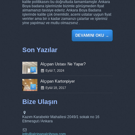
kalite politikasını bu doğrultuda tamamlamıştır. Ankara
Boya badana işlerinizde bizimle görüşmeden fiyat
almamanızı tavsiye ederiz. Ankara Boya Badana
işlerinde kalite çok önemlidir, acemi ustalar uygun fiyat
verirler ama bir o kadar zamanızı çalarlar ve işleriniz
yine yapılmaz ve mutlu olmazsınız .
DEVAMINI OKU
→
Son Yazılar
Alçıpan Ustası Ne Yapar?
0
Eylül 7, 2024
Alçıpan Kartonpiyer
0
Eylül 18, 2017
Bize Ulaşın
Kazım Karabekir Mahallesi 2049/1 sokak no 16
Etimesgut / Ankara
info@alcipanalciboya.com