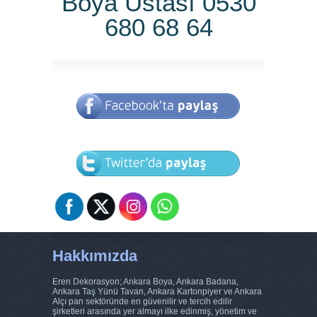
Boya Ustası 0530
680 68 64
Hakkımızda
Eren Dekorasyon; Ankara Boya, Ankara Badana,
Ankara Taş Yünü Tavan, Ankara Kartonpiyer ve Ankara
Alçı pan sektöründe en güvenilir ve tercih edilir
şirketleri arasında yer almayı ilke edinmiş, yönetim ve