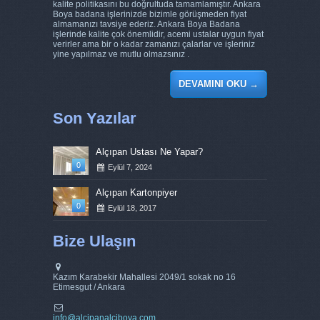
kalite politikasını bu doğrultuda tamamlamıştır. Ankara
Boya badana işlerinizde bizimle görüşmeden fiyat
almamanızı tavsiye ederiz. Ankara Boya Badana
işlerinde kalite çok önemlidir, acemi ustalar uygun fiyat
verirler ama bir o kadar zamanızı çalarlar ve işleriniz
yine yapılmaz ve mutlu olmazsınız .
DEVAMINI OKU
→
Son Yazılar
Alçıpan Ustası Ne Yapar?
0
Eylül 7, 2024
Alçıpan Kartonpiyer
0
Eylül 18, 2017
Bize Ulaşın
Kazım Karabekir Mahallesi 2049/1 sokak no 16
Etimesgut / Ankara
info@alcipanalciboya.com