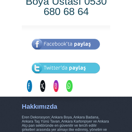
Boya Ustası 0530
680 68 64
Hakkımızda
Eren Dekorasyon; Ankara Boya, Ankara Badana,
Ankara Taş Yünü Tavan, Ankara Kartonpiyer ve Ankara
Alçı pan sektöründe en güvenilir ve tercih edilir
şirketleri arasında yer almayı ilke edinmiş, yönetim ve