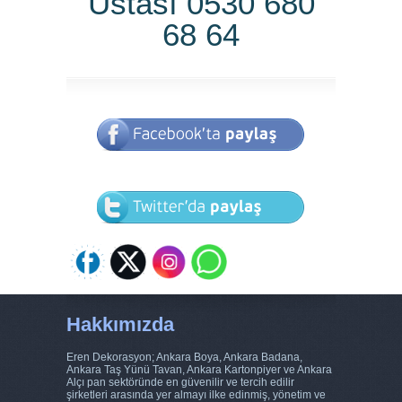
Ustası 0530 680
68 64
Hakkımızda
Eren Dekorasyon; Ankara Boya, Ankara Badana,
Ankara Taş Yünü Tavan, Ankara Kartonpiyer ve Ankara
Alçı pan sektöründe en güvenilir ve tercih edilir
şirketleri arasında yer almayı ilke edinmiş, yönetim ve