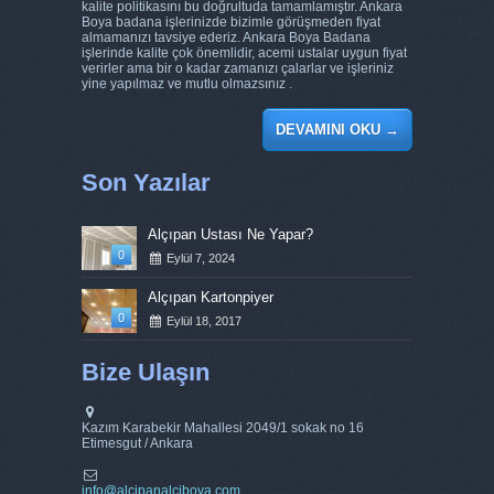
kalite politikasını bu doğrultuda tamamlamıştır. Ankara
Boya badana işlerinizde bizimle görüşmeden fiyat
almamanızı tavsiye ederiz. Ankara Boya Badana
işlerinde kalite çok önemlidir, acemi ustalar uygun fiyat
verirler ama bir o kadar zamanızı çalarlar ve işleriniz
yine yapılmaz ve mutlu olmazsınız .
DEVAMINI OKU
→
Son Yazılar
Alçıpan Ustası Ne Yapar?
0
Eylül 7, 2024
Alçıpan Kartonpiyer
0
Eylül 18, 2017
Bize Ulaşın
Kazım Karabekir Mahallesi 2049/1 sokak no 16
Etimesgut / Ankara
info@alcipanalciboya.com