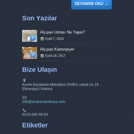
DEVAMINI OKU
→
Son Yazılar
Alçıpan Ustası Ne Yapar?
0
Eylül 7, 2024
Alçıpan Kartonpiyer
0
Eylül 18, 2017
Bize Ulaşın
Kazım Karabekir Mahallesi 2049/1 sokak no 16
Etimesgut / Ankara
info@alcipanalciboya.com
0530 680 68 64
Etiketler