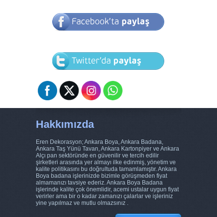
Hakkımızda
Eren Dekorasyon; Ankara Boya, Ankara Badana,
Ankara Taş Yünü Tavan, Ankara Kartonpiyer ve Ankara
Alçı pan sektöründe en güvenilir ve tercih edilir
şirketleri arasında yer almayı ilke edinmiş, yönetim ve
kalite politikasını bu doğrultuda tamamlamıştır. Ankara
Boya badana işlerinizde bizimle görüşmeden fiyat
almamanızı tavsiye ederiz. Ankara Boya Badana
işlerinde kalite çok önemlidir, acemi ustalar uygun fiyat
verirler ama bir o kadar zamanızı çalarlar ve işleriniz
yine yapılmaz ve mutlu olmazsınız .