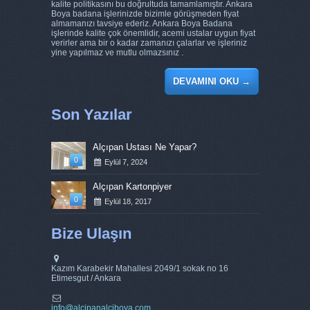
kalite politikasını bu doğrultuda tamamlamıştır. Ankara
Boya badana işlerinizde bizimle görüşmeden fiyat
almamanızı tavsiye ederiz. Ankara Boya Badana
işlerinde kalite çok önemlidir, acemi ustalar uygun fiyat
verirler ama bir o kadar zamanızı çalarlar ve işleriniz
yine yapılmaz ve mutlu olmazsınız .
DEVAMINI OKU
→
Son Yazılar
Alçıpan Ustası Ne Yapar?
0
Eylül 7, 2024
Alçıpan Kartonpiyer
0
Eylül 18, 2017
Bize Ulaşın
Kazım Karabekir Mahallesi 2049/1 sokak no 16
Etimesgut / Ankara
info@alcipanalciboya.com