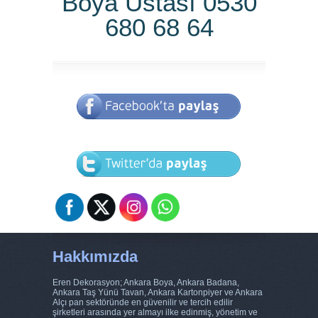
Boya Ustası 0530
680 68 64
Hakkımızda
Eren Dekorasyon; Ankara Boya, Ankara Badana,
Ankara Taş Yünü Tavan, Ankara Kartonpiyer ve Ankara
Alçı pan sektöründe en güvenilir ve tercih edilir
şirketleri arasında yer almayı ilke edinmiş, yönetim ve