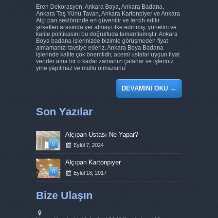
Eren Dekorasyon; Ankara Boya, Ankara Badana,
Ankara Taş Yünü Tavan, Ankara Kartonpiyer ve Ankara
Alçı pan sektöründe en güvenilir ve tercih edilir
şirketleri arasında yer almayı ilke edinmiş, yönetim ve
kalite politikasını bu doğrultuda tamamlamıştır. Ankara
Boya badana işlerinizde bizimle görüşmeden fiyat
almamanızı tavsiye ederiz. Ankara Boya Badana
işlerinde kalite çok önemlidir, acemi ustalar uygun fiyat
verirler ama bir o kadar zamanızı çalarlar ve işleriniz
yine yapılmaz ve mutlu olmazsınız .
DEVAMINI OKU
→
Son Yazılar
Alçıpan Ustası Ne Yapar?
0
Eylül 7, 2024
Alçıpan Kartonpiyer
0
Eylül 18, 2017
Bize Ulaşın