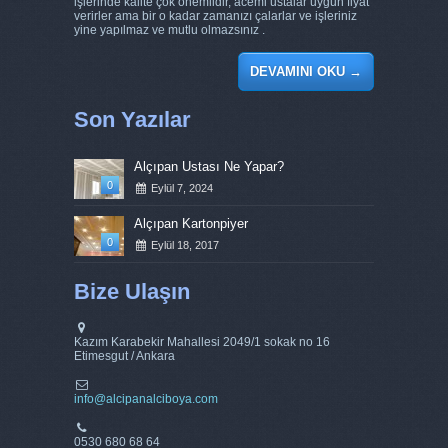
işlerinde kalite çok önemlidir, acemi ustalar uygun fiyat
verirler ama bir o kadar zamanızı çalarlar ve işleriniz
yine yapılmaz ve mutlu olmazsınız .
DEVAMINI OKU
→
Son Yazılar
Alçıpan Ustası Ne Yapar?
0
Eylül 7, 2024
Alçıpan Kartonpiyer
0
Eylül 18, 2017
Bize Ulaşın
Kazım Karabekir Mahallesi 2049/1 sokak no 16
Etimesgut / Ankara
info@alcipanalciboya.com
0530 680 68 64