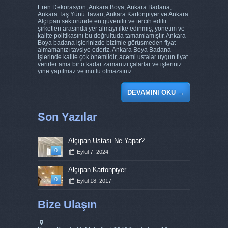
Eren Dekorasyon; Ankara Boya, Ankara Badana,
Ankara Taş Yünü Tavan, Ankara Kartonpiyer ve Ankara
Alçı pan sektöründe en güvenilir ve tercih edilir
şirketleri arasında yer almayı ilke edinmiş, yönetim ve
kalite politikasını bu doğrultuda tamamlamıştır. Ankara
Boya badana işlerinizde bizimle görüşmeden fiyat
almamanızı tavsiye ederiz. Ankara Boya Badana
işlerinde kalite çok önemlidir, acemi ustalar uygun fiyat
verirler ama bir o kadar zamanızı çalarlar ve işleriniz
yine yapılmaz ve mutlu olmazsınız .
DEVAMINI OKU
→
Son Yazılar
Alçıpan Ustası Ne Yapar?
0
Eylül 7, 2024
Alçıpan Kartonpiyer
0
Eylül 18, 2017
Bize Ulaşın