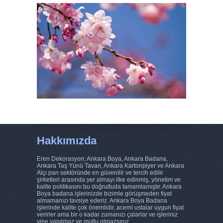
Hakkımızda
Eren Dekorasyon; Ankara Boya, Ankara Badana,
Ankara Taş Yünü Tavan, Ankara Kartonpiyer ve Ankara
Alçı pan sektöründe en güvenilir ve tercih edilir
şirketleri arasında yer almayı ilke edinmiş, yönetim ve
kalite politikasını bu doğrultuda tamamlamıştır. Ankara
Boya badana işlerinizde bizimle görüşmeden fiyat
almamanızı tavsiye ederiz. Ankara Boya Badana
işlerinde kalite çok önemlidir, acemi ustalar uygun fiyat
verirler ama bir o kadar zamanızı çalarlar ve işleriniz
yine yapılmaz ve mutlu olmazsınız .