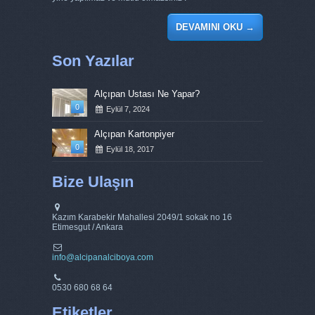
DEVAMINI OKU
→
Son Yazılar
Alçıpan Ustası Ne Yapar?
0
Eylül 7, 2024
Alçıpan Kartonpiyer
0
Eylül 18, 2017
Bize Ulaşın
Kazım Karabekir Mahallesi 2049/1 sokak no 16
Etimesgut / Ankara
info@alcipanalciboya.com
0530 680 68 64
Etiketler