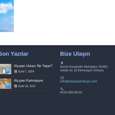
Son Yazılar
Bize Ulaşın
Alçıpan Ustası Ne Yapar?
Kazım Karabekir Mahallesi 2049/1
sokak no 16 Etimesgut / Ankara
0
Eylül 7, 2024
Alçıpan Kartonpiyer
info@alcipanalciboya.com
0
Eylül 18, 2017
0530 680 68 64