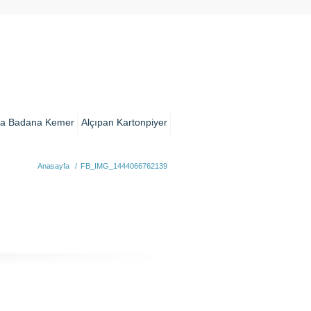
a Badana Kemer
Alçıpan Kartonpiyer
Anasayfa
/
FB_IMG_1444066762139