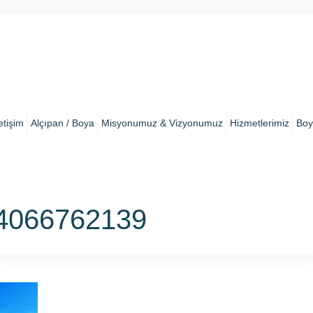
letişim
Alçıpan / Boya
Misyonumuz & Vizyonumuz
Hizmetlerimiz
Boy
4066762139