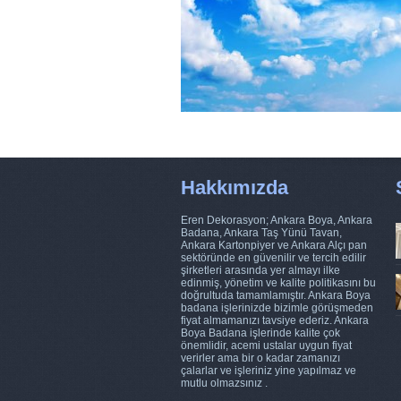
Hakkımızda
Eren Dekorasyon; Ankara Boya, Ankara
Badana, Ankara Taş Yünü Tavan,
Ankara Kartonpiyer ve Ankara Alçı pan
sektöründe en güvenilir ve tercih edilir
şirketleri arasında yer almayı ilke
edinmiş, yönetim ve kalite politikasını bu
doğrultuda tamamlamıştır. Ankara Boya
badana işlerinizde bizimle görüşmeden
fiyat almamanızı tavsiye ederiz. Ankara
Boya Badana işlerinde kalite çok
önemlidir, acemi ustalar uygun fiyat
verirler ama bir o kadar zamanızı
çalarlar ve işleriniz yine yapılmaz ve
mutlu olmazsınız .