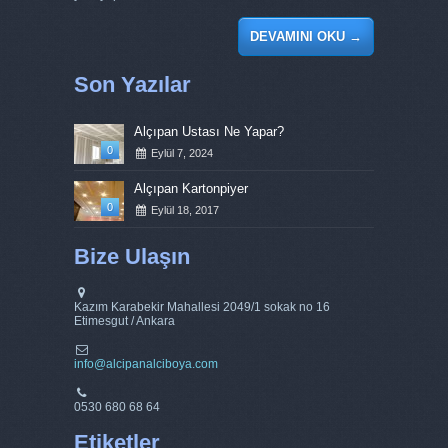
DEVAMINI OKU
→
Son Yazılar
Alçıpan Ustası Ne Yapar?
0
Eylül 7, 2024
Alçıpan Kartonpiyer
0
Eylül 18, 2017
Bize Ulaşın
Kazım Karabekir Mahallesi 2049/1 sokak no 16
Etimesgut / Ankara
info@alcipanalciboya.com
0530 680 68 64
Etiketler