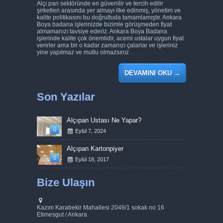
Alçı pan sektöründe en güvenilir ve tercih edilir
şirketleri arasında yer almayı ilke edinmiş, yönetim ve
kalite politikasını bu doğrultuda tamamlamıştır. Ankara
Boya badana işlerinizde bizimle görüşmeden fiyat
almamanızı tavsiye ederiz. Ankara Boya Badana
işlerinde kalite çok önemlidir, acemi ustalar uygun fiyat
verirler ama bir o kadar zamanızı çalarlar ve işleriniz
yine yapılmaz ve mutlu olmazsınız .
DEVAMINI OKU
→
Son Yazılar
Alçıpan Ustası Ne Yapar?
0
Eylül 7, 2024
Alçıpan Kartonpiyer
0
Eylül 18, 2017
Bize Ulaşın
Kazım Karabekir Mahallesi 2049/1 sokak no 16
Etimesgut / Ankara