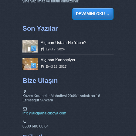
yine yapılmaz ve mutlu olmazsınız .
DEVAMINI OKU
→
Son Yazılar
Alçıpan Ustası Ne Yapar?
0
Eylül 7, 2024
Alçıpan Kartonpiyer
0
Eylül 18, 2017
Bize Ulaşın
Kazım Karabekir Mahallesi 2049/1 sokak no 16
Etimesgut / Ankara
info@alcipanalciboya.com
0530 680 68 64