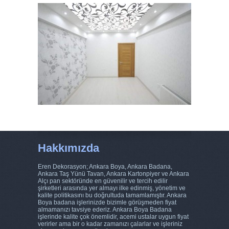
Hakkımızda
Eren Dekorasyon; Ankara Boya, Ankara Badana,
Ankara Taş Yünü Tavan, Ankara Kartonpiyer ve Ankara
Alçı pan sektöründe en güvenilir ve tercih edilir
şirketleri arasında yer almayı ilke edinmiş, yönetim ve
kalite politikasını bu doğrultuda tamamlamıştır. Ankara
Boya badana işlerinizde bizimle görüşmeden fiyat
almamanızı tavsiye ederiz. Ankara Boya Badana
işlerinde kalite çok önemlidir, acemi ustalar uygun fiyat
verirler ama bir o kadar zamanızı çalarlar ve işleriniz