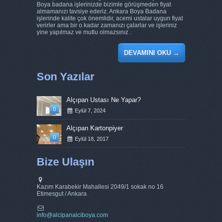
Boya badana işlerinizde bizimle görüşmeden fiyat
almamanızı tavsiye ederiz. Ankara Boya Badana
işlerinde kalite çok önemlidir, acemi ustalar uygun fiyat
verirler ama bir o kadar zamanızı çalarlar ve işleriniz
yine yapılmaz ve mutlu olmazsınız .
DEVAMINI OKU
→
Son Yazılar
Alçıpan Ustası Ne Yapar?
0
Eylül 7, 2024
Alçıpan Kartonpiyer
0
Eylül 18, 2017
Bize Ulaşın
Kazım Karabekir Mahallesi 2049/1 sokak no 16
Etimesgut / Ankara
info@alcipanalciboya.com