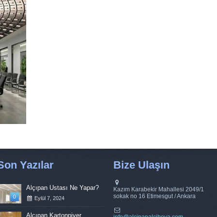
Son Yazılar
Bize Ulaşın
Alçıpan Ustası Ne Yapar?
Kazım Karabekir Mahallesi 2049/1
sokak no 16 Etimesgut / Ankara
0
Eylül 7, 2024
Alçıpan Kartonpiyer