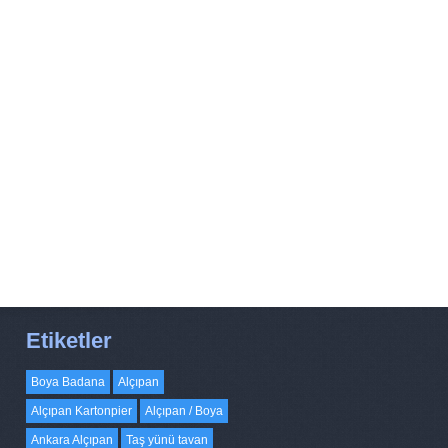
Etiketler
Boya Badana
Alçıpan
Alçıpan Kartonpier
Alçıpan / Boya
Ankara Alçıpan
Taş yünü tavan