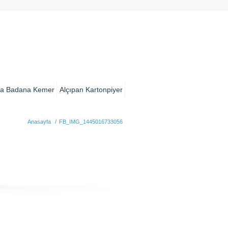
a Badana Kemer
Alçıpan Kartonpiyer
Anasayfa
/
FB_IMG_1445016733056