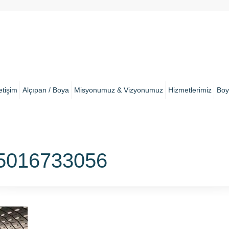
letişim
Alçıpan / Boya
Misyonumuz & Vizyonumuz
Hizmetlerimiz
Boy
5016733056