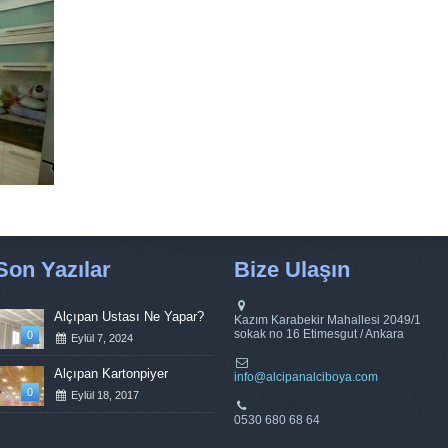
Son Yazılar
Bize Ulaşın
Alçıpan Ustası Ne Yapar?
Kazım Karabekir Mahallesi 2049/1
sokak no 16 Etimesgut / Ankara
0
Eylül 7, 2024
Alçıpan Kartonpiyer
info@alcipanalciboya.com
0
Eylül 18, 2017
0530 680 68 64