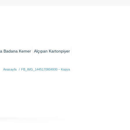
a Badana Kemer
Alçıpan Kartonpiyer
Anasayfa
/
FB_IMG_1445170804930 – Kopya