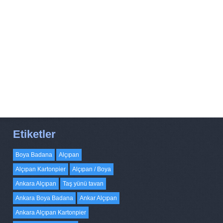
Etiketler
Boya Badana
Alçıpan
Alçıpan Kartonpier
Alçıpan / Boya
Ankara Alçıpan
Taş yünü tavan
Ankara Boya Badana
Ankar Alçıpan
Ankara Alçıpan Kartonpier