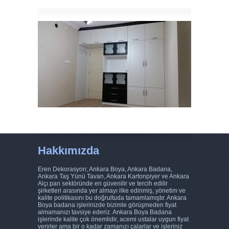
Hakkımızda
Eren Dekorasyon; Ankara Boya, Ankara Badana,
Ankara Taş Yünü Tavan, Ankara Kartonpiyer ve Ankara
Alçı pan sektöründe en güvenilir ve tercih edilir
şirketleri arasında yer almayı ilke edinmiş, yönetim ve
kalite politikasını bu doğrultuda tamamlamıştır. Ankara
Boya badana işlerinizde bizimle görüşmeden fiyat
almamanızı tavsiye ederiz. Ankara Boya Badana
işlerinde kalite çok önemlidir, acemi ustalar uygun fiyat
verirler ama bir o kadar zamanızı çalarlar ve işleriniz