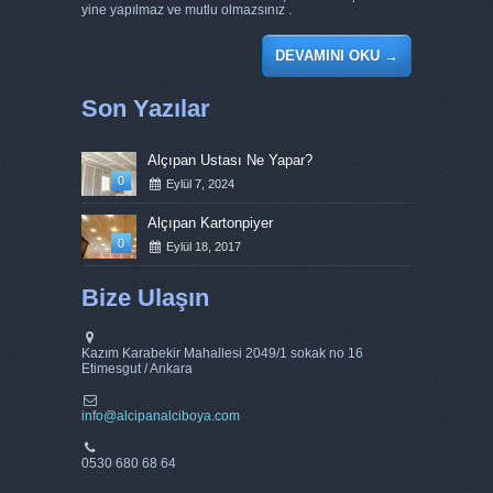
yine yapılmaz ve mutlu olmazsınız .
DEVAMINI OKU
→
Son Yazılar
Alçıpan Ustası Ne Yapar?
0
Eylül 7, 2024
Alçıpan Kartonpiyer
0
Eylül 18, 2017
Bize Ulaşın
Kazım Karabekir Mahallesi 2049/1 sokak no 16
Etimesgut / Ankara
info@alcipanalciboya.com
0530 680 68 64