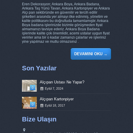
Eren Dekorasyon; Ankara Boya, Ankara Badana,
Ankara Taş Yünü Tavan, Ankara Kartonpiyer ve Ankara
Alçı pan sektöründe en güvenilir ve tercih edilir
şirketleri arasında yer almayı ilke edinmiş, yönetim ve
kalite politikasını bu doğrultuda tamamlamıştır. Ankara
Boya badana işlerinizde bizimle görüşmeden fiyat
almamanızı tavsiye ederiz. Ankara Boya Badana
işlerinde kalite çok önemlidir, acemi ustalar uygun fiyat
verirler ama bir o kadar zamanızı çalarlar ve işleriniz
yine yapılmaz ve mutlu olmazsınız .
DEVAMINI OKU
→
Son Yazılar
Alçıpan Ustası Ne Yapar?
0
Eylül 7, 2024
Alçıpan Kartonpiyer
0
Eylül 18, 2017
Bize Ulaşın