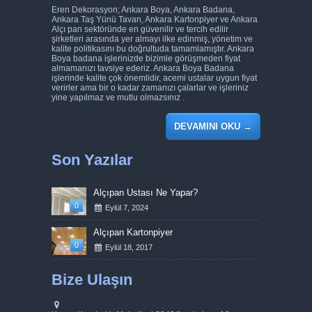
Eren Dekorasyon; Ankara Boya, Ankara Badana,
Ankara Taş Yünü Tavan, Ankara Kartonpiyer ve Ankara
Alçı pan sektöründe en güvenilir ve tercih edilir
şirketleri arasında yer almayı ilke edinmiş, yönetim ve
kalite politikasını bu doğrultuda tamamlamıştır. Ankara
Boya badana işlerinizde bizimle görüşmeden fiyat
almamanızı tavsiye ederiz. Ankara Boya Badana
işlerinde kalite çok önemlidir, acemi ustalar uygun fiyat
verirler ama bir o kadar zamanızı çalarlar ve işleriniz
yine yapılmaz ve mutlu olmazsınız .
DEVAMINI OKU
→
Son Yazılar
Alçıpan Ustası Ne Yapar?
0
Eylül 7, 2024
Alçıpan Kartonpiyer
0
Eylül 18, 2017
Bize Ulaşın