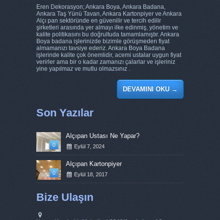
Eren Dekorasyon; Ankara Boya, Ankara Badana,
Ankara Taş Yünü Tavan, Ankara Kartonpiyer ve Ankara
Alçı pan sektöründe en güvenilir ve tercih edilir
şirketleri arasında yer almayı ilke edinmiş, yönetim ve
kalite politikasını bu doğrultuda tamamlamıştır. Ankara
Boya badana işlerinizde bizimle görüşmeden fiyat
almamanızı tavsiye ederiz. Ankara Boya Badana
işlerinde kalite çok önemlidir, acemi ustalar uygun fiyat
verirler ama bir o kadar zamanızı çalarlar ve işleriniz
yine yapılmaz ve mutlu olmazsınız .
DEVAMINI OKU
→
Son Yazılar
Alçıpan Ustası Ne Yapar?
0
Eylül 7, 2024
Alçıpan Kartonpiyer
0
Eylül 18, 2017
Bize Ulaşın