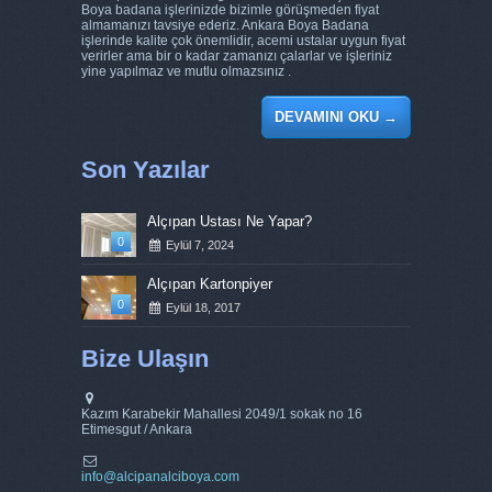
Boya badana işlerinizde bizimle görüşmeden fiyat
almamanızı tavsiye ederiz. Ankara Boya Badana
işlerinde kalite çok önemlidir, acemi ustalar uygun fiyat
verirler ama bir o kadar zamanızı çalarlar ve işleriniz
yine yapılmaz ve mutlu olmazsınız .
DEVAMINI OKU
→
Son Yazılar
Alçıpan Ustası Ne Yapar?
0
Eylül 7, 2024
Alçıpan Kartonpiyer
0
Eylül 18, 2017
Bize Ulaşın
Kazım Karabekir Mahallesi 2049/1 sokak no 16
Etimesgut / Ankara
info@alcipanalciboya.com