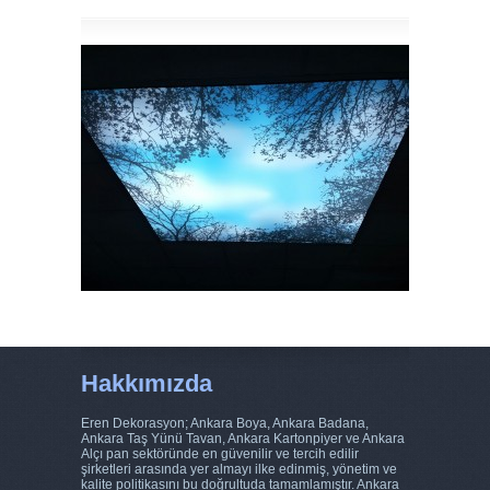
Hakkımızda
Eren Dekorasyon; Ankara Boya, Ankara Badana,
Ankara Taş Yünü Tavan, Ankara Kartonpiyer ve Ankara
Alçı pan sektöründe en güvenilir ve tercih edilir
şirketleri arasında yer almayı ilke edinmiş, yönetim ve
kalite politikasını bu doğrultuda tamamlamıştır. Ankara