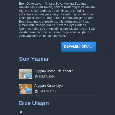
Eren Dekorasyon; Ankara Boya, Ankara Badana,
Ankara Taş Yünü Tavan, Ankara Kartonpiyer ve Ankara
Alçı pan sektöründe en güvenilir ve tercih edilir
şirketleri arasında yer almayı ilke edinmiş, yönetim ve
kalite politikasını bu doğrultuda tamamlamıştır. Ankara
Boya badana işlerinizde bizimle görüşmeden fiyat
almamanızı tavsiye ederiz. Ankara Boya Badana
işlerinde kalite çok önemlidir, acemi ustalar uygun fiyat
verirler ama bir o kadar zamanızı çalarlar ve işleriniz
yine yapılmaz ve mutlu olmazsınız .
DEVAMINI OKU
→
Son Yazılar
Alçıpan Ustası Ne Yapar?
0
Eylül 7, 2024
Alçıpan Kartonpiyer
0
Eylül 18, 2017
Bize Ulaşın