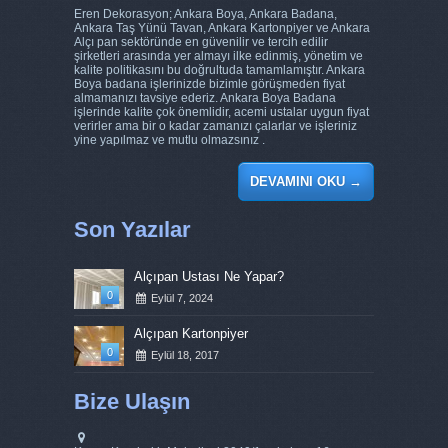
Eren Dekorasyon; Ankara Boya, Ankara Badana,
Ankara Taş Yünü Tavan, Ankara Kartonpiyer ve Ankara
Alçı pan sektöründe en güvenilir ve tercih edilir
şirketleri arasında yer almayı ilke edinmiş, yönetim ve
kalite politikasını bu doğrultuda tamamlamıştır. Ankara
Boya badana işlerinizde bizimle görüşmeden fiyat
almamanızı tavsiye ederiz. Ankara Boya Badana
işlerinde kalite çok önemlidir, acemi ustalar uygun fiyat
verirler ama bir o kadar zamanızı çalarlar ve işleriniz
yine yapılmaz ve mutlu olmazsınız .
DEVAMINI OKU
→
Son Yazılar
Alçıpan Ustası Ne Yapar?
0
Eylül 7, 2024
Alçıpan Kartonpiyer
0
Eylül 18, 2017
Bize Ulaşın