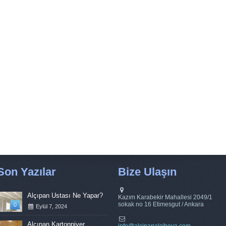
Son Yazılar
Bize Ulaşın
Alçıpan Ustası Ne Yapar?
Kazım Karabekir Mahallesi 2049/1
sokak no 16 Etimesgut / Ankara
0
Eylül 7, 2024
Alçıpan Kartonpiyer