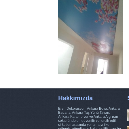
Hakkımızda
Eren Dekorasyon; Ankara Boya, Ankara
Badana, Ankara Taş Yünü Tavan,
Ankara Kartonpiyer ve Ankara Alçı pan
sektöründe en güvenilir ve tercih edilir
şirketleri arasında yer almayı ilke
edinmiş, yönetim ve kalite politikasını bu