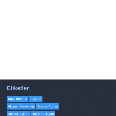
Etiketler
Boya Badana
Alçıpan
Alçıpan Kartonpier
Alçıpan / Boya
Ankara Alçıpan
Taş yünü tavan