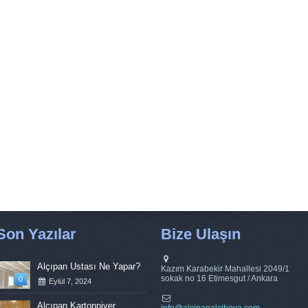
Son Yazılar
Bize Ulaşın
Alçıpan Ustası Ne Yapar?
Kazım Karabekir Mahallesi 2049/1
sokak no 16 Etimesgut / Ankara
0
Eylül 7, 2024
Alçıpan Kartonpiyer