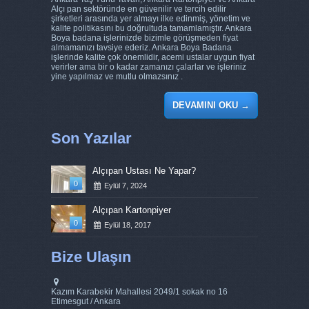
Alçı pan sektöründe en güvenilir ve tercih edilir
şirketleri arasında yer almayı ilke edinmiş, yönetim ve
kalite politikasını bu doğrultuda tamamlamıştır. Ankara
Boya badana işlerinizde bizimle görüşmeden fiyat
almamanızı tavsiye ederiz. Ankara Boya Badana
işlerinde kalite çok önemlidir, acemi ustalar uygun fiyat
verirler ama bir o kadar zamanızı çalarlar ve işleriniz
yine yapılmaz ve mutlu olmazsınız .
DEVAMINI OKU
→
Son Yazılar
Alçıpan Ustası Ne Yapar?
0
Eylül 7, 2024
Alçıpan Kartonpiyer
0
Eylül 18, 2017
Bize Ulaşın
Kazım Karabekir Mahallesi 2049/1 sokak no 16
Etimesgut / Ankara