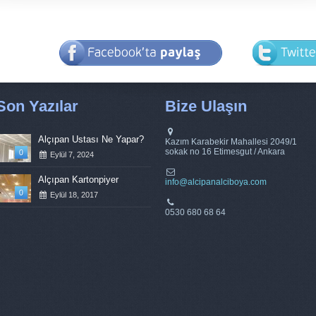
Son Yazılar
Bize Ulaşın
Alçıpan Ustası Ne Yapar?
Kazım Karabekir Mahallesi 2049/1
sokak no 16 Etimesgut / Ankara
0
Eylül 7, 2024
Alçıpan Kartonpiyer
info@alcipanalciboya.com
0
Eylül 18, 2017
0530 680 68 64