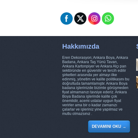
Hakkımızda
Eren Dekorasyon; Ankara Boya, Ankara
Badana, Ankara Taş Yünü Tavan,
Ankara Kartonpiyer ve Ankara Alçı pan
sektöründe en güvenilir ve tercih edilir
şirketleri arasında yer almayı ilke
edinmiş, yönetim ve kalite politikasını bu
doğrultuda tamamlamıştır. Ankara Boya
badana işlerinizde bizimle görüşmeden
fiyat almamanızı tavsiye ederiz. Ankara
Boya Badana işlerinde kalite çok
önemlidir, acemi ustalar uygun fiyat
verirler ama bir o kadar zamanızı
çalarlar ve işleriniz yine yapılmaz ve
mutlu olmazsınız .
DEVAMINI OKU
→