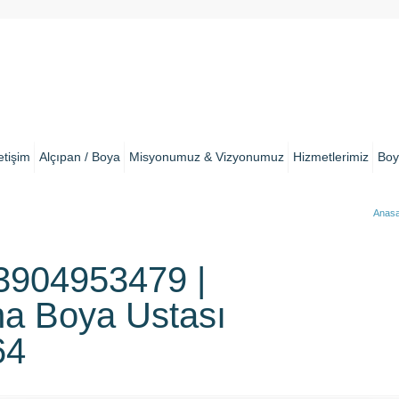
letişim
Alçıpan / Boya
Misyonumuz & Vizyonumuz
Hizmetlerimiz
Boy
Anasa
904953479 |
a Boya Ustası
64