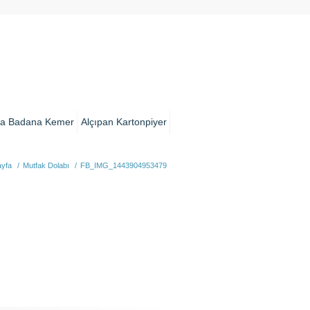
a Badana Kemer
Alçıpan Kartonpiyer
yfa
/
Mutfak Dolabı
/
FB_IMG_1443904953479