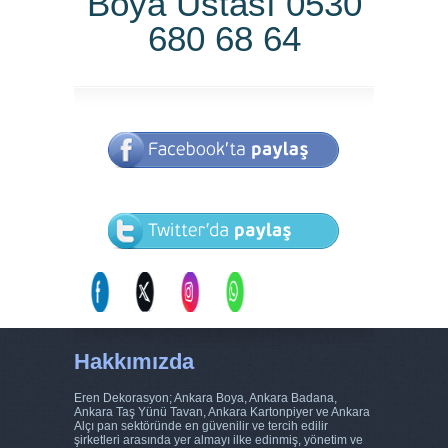
Boya Ustası 0530
680 68 64
Hakkımızda
Eren Dekorasyon; Ankara Boya, Ankara Badana,
Ankara Taş Yünü Tavan, Ankara Kartonpiyer ve Ankara
Alçı pan sektöründe en güvenilir ve tercih edilir
şirketleri arasında yer almayı ilke edinmiş, yönetim ve