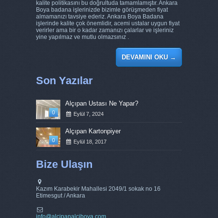
kalite politikasını bu doğrultuda tamamlamıştır. Ankara
Boya badana işlerinizde bizimle görüşmeden fiyat
almamanızı tavsiye ederiz. Ankara Boya Badana
işlerinde kalite çok önemlidir, acemi ustalar uygun fiyat
verirler ama bir o kadar zamanızı çalarlar ve işleriniz
yine yapılmaz ve mutlu olmazsınız .
DEVAMINI OKU
→
Son Yazılar
Alçıpan Ustası Ne Yapar?
0
Eylül 7, 2024
Alçıpan Kartonpiyer
0
Eylül 18, 2017
Bize Ulaşın
Kazım Karabekir Mahallesi 2049/1 sokak no 16
Etimesgut / Ankara
info@alcipanalciboya.com