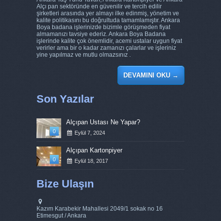
Alçı pan sektöründe en güvenilir ve tercih edilir
şirketleri arasında yer almayı ilke edinmiş, yönetim ve
kalite politikasını bu doğrultuda tamamlamıştır. Ankara
Boya badana işlerinizde bizimle görüşmeden fiyat
almamanızı tavsiye ederiz. Ankara Boya Badana
işlerinde kalite çok önemlidir, acemi ustalar uygun fiyat
verirler ama bir o kadar zamanızı çalarlar ve işleriniz
yine yapılmaz ve mutlu olmazsınız .
DEVAMINI OKU
→
Son Yazılar
Alçıpan Ustası Ne Yapar?
0
Eylül 7, 2024
Alçıpan Kartonpiyer
0
Eylül 18, 2017
Bize Ulaşın
Kazım Karabekir Mahallesi 2049/1 sokak no 16
Etimesgut / Ankara