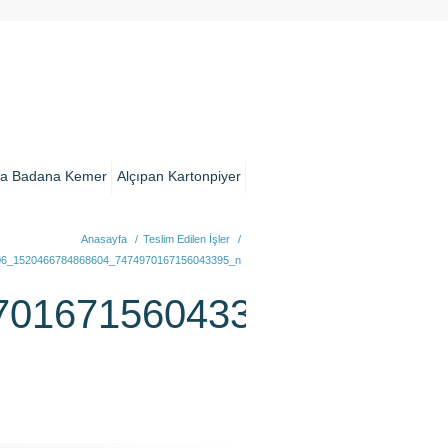
a Badana Kemer
Alçıpan Kartonpiyer
Anasayfa
/
Teslim Edilen İşler
/
06_1520466784868604_7474970167156043395_n
70167156043395_n