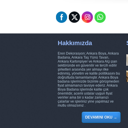
Hakkımızda
Eren Dekorasyon; Ankara Boya, Ankara
Badana, Ankara Taş Yünü Tavan,
Ankara Kartonpiyer ve Ankara Alçı pan
sektöründe en güvenilir ve tercih edilir
şirketleri arasında yer almayı ilke
edinmiş, yönetim ve kalite politikasını bu
doğrultuda tamamlamıştır. Ankara Boya
badana işlerinizde bizimle görüşmeden
fiyat almamanızı tavsiye ederiz. Ankara
Boya Badana işlerinde kalite çok
önemlidir, acemi ustalar uygun fiyat
verirler ama bir o kadar zamanızı
çalarlar ve işleriniz yine yapılmaz ve
mutlu olmazsınız .
DEVAMINI OKU
→