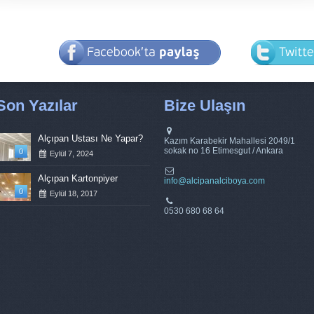
Son Yazılar
Bize Ulaşın
Alçıpan Ustası Ne Yapar?
Kazım Karabekir Mahallesi 2049/1
sokak no 16 Etimesgut / Ankara
0
Eylül 7, 2024
Alçıpan Kartonpiyer
info@alcipanalciboya.com
0
Eylül 18, 2017
0530 680 68 64