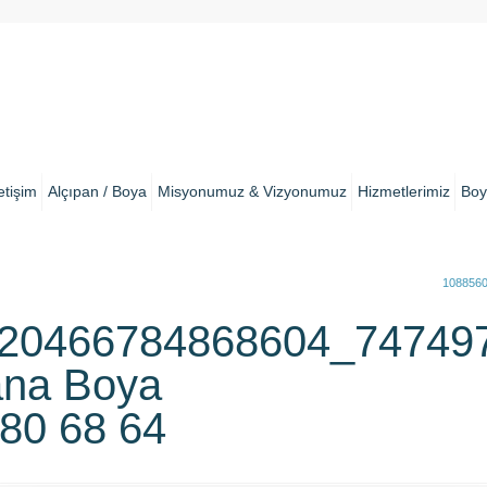
letişim
Alçıpan / Boya
Misyonumuz & Vizyonumuz
Hizmetlerimiz
Boy
108856
20466784868604_74749
ana Boya
680 68 64