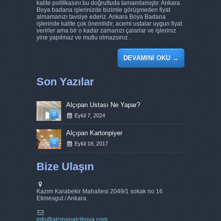
kalite politikasını bu doğrultuda tamamlamıştır. Ankara
Boya badana işlerinizde bizimle görüşmeden fiyat
almamanızı tavsiye ederiz. Ankara Boya Badana
işlerinde kalite çok önemlidir, acemi ustalar uygun fiyat
verirler ama bir o kadar zamanızı çalarlar ve işleriniz
yine yapılmaz ve mutlu olmazsınız .
DEVAMINI OKU
→
Son Yazılar
Alçıpan Ustası Ne Yapar?
0
Eylül 7, 2024
Alçıpan Kartonpiyer
0
Eylül 18, 2017
Bize Ulaşın
Kazım Karabekir Mahallesi 2049/1 sokak no 16
Etimesgut / Ankara
info@alcipanalciboya.com