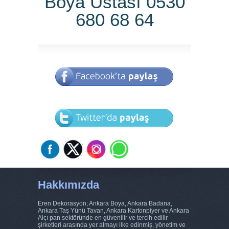
Boya Ustası 0530
680 68 64
Hakkımızda
Eren Dekorasyon; Ankara Boya, Ankara Badana,
Ankara Taş Yünü Tavan, Ankara Kartonpiyer ve Ankara
Alçı pan sektöründe en güvenilir ve tercih edilir
şirketleri arasında yer almayı ilke edinmiş, yönetim ve